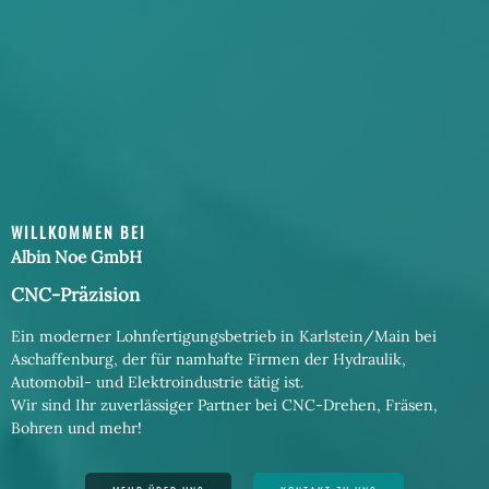
WILLKOMMEN BEI
A
l
b
i
n
N
o
e
G
m
b
H
CNC-Präzision
Ein moderner Lohnfertigungsbetrieb in Karlstein/Main bei
Aschaffenburg, der für namhafte Firmen der Hydraulik,
Automobil- und Elektroindustrie tätig ist.
Wir sind Ihr zuverlässiger Partner bei CNC-Drehen, Fräsen,
Bohren und mehr!